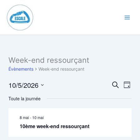
Aller
au
contenu
Main
Men
Week-end ressourçant
Évènements
Week-end ressourçant
10/5/2026
Recherche
Navig
Recherche
Jour
et
de
Sélectionnez
Toute la journée
navigation
vues
une
date.
de
Évène
vues
8 mai
-
10 mai
Évènements
10ème week-end ressourçant