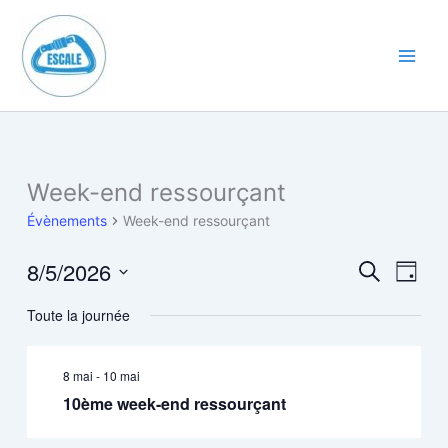
Aller
au
contenu
Main
Men
Week-end ressourçant
Évènements
Week-end ressourçant
8/5/2026
Recherche
Navig
Recherche
Jour
et
de
Sélectionnez
Toute la journée
navigation
vues
une
date.
de
Évène
vues
8 mai
-
10 mai
Évènements
10ème week-end ressourçant