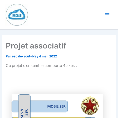
Aller
au
contenu
Main
Men
Projet associatif
Par
escale-sout-bls
/
4 mai, 2022
Ce projet d’ensemble comporte 4 axes :