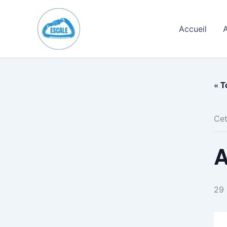
Aller
au
Accueil
A
contenu
« T
Cet
A
29